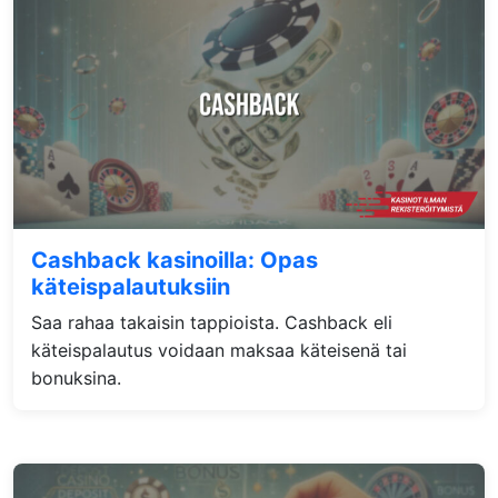
Cashback kasinoilla: Opas
käteispalautuksiin
Saa rahaa takaisin tappioista. Cashback eli
käteispalautus voidaan maksaa käteisenä tai
bonuksina.