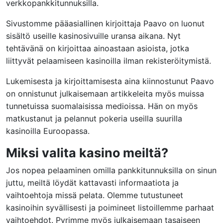
verkkopankkitunnuksilla.
Sivustomme pääasiallinen kirjoittaja Paavo on luonut
sisältö useille kasinosivuille uransa aikana. Nyt
tehtävänä on kirjoittaa ainoastaan asioista, jotka
liittyvät pelaamiseen kasinoilla ilman rekisteröitymistä.
Lukemisesta ja kirjoittamisesta aina kiinnostunut Paavo
on onnistunut julkaisemaan artikkeleita myös muissa
tunnetuissa suomalaisissa medioissa. Hän on myös
matkustanut ja pelannut pokeria useilla suurilla
kasinoilla Euroopassa.
Miksi valita kasino meiltä?
Jos nopea pelaaminen omilla pankkitunnuksilla on sinun
juttu, meiltä löydät kattavasti informaatiota ja
vaihtoehtoja missä pelata. Olemme tutustuneet
kasinoihin syvällisesti ja poimineet listoillemme parhaat
vaihtoehdot. Pyrimme myös julkaisemaan tasaiseen