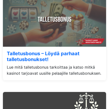
Talletusbonus – Löydä parhaat
talletusbonukset!
Lue mitä talletusbonus tarkoittaa ja katso mitkä
kasinot tarjoavat uusille pelaajille talletusbonuksen.