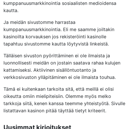
kumppanuusmarkkinointia sosiaalisten medioidensa
kautta.
Ja meidän sivustomme harrastaa
kumppanuusmarkkinointia. Eli me saamme joiltakin
kasinoilta korvauksen jos rekisteröinti kasinolle
tapahtuu sivustomme kautta löytyvistä linkeistä.
Tälläisen sivuston pyörittäminen ei ole ilmaista ja
luonnollisesti meidän on jostain saatava rahaa kulujen
kattamiseksi. Aktiivinen sisällöntuotanto ja
verkkosivuston ylläpitäminen ei ole ilmaista touhua.
Tämä ei kuitenkaan tarkoita sitä, että meillä ei olisi
oikeutta omiin mielipiteisiin. Olemme myös melko
tarkkoja siitä, kenen kanssa teemme yhteistyötä. Sivulle
listattavan kasinon pitää täyttää tietyt kriteerit.
Uusimmat kirjoitukset