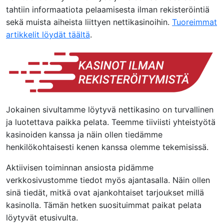
tahtiin informaatiota pelaamisesta ilman rekisteröintiä
sekä muista aiheista liittyen nettikasinoihin.
Tuoreimmat
artikkelit löydät täältä
.
Jokainen sivultamme löytyvä nettikasino on turvallinen
ja luotettava paikka pelata. Teemme tiiviisti yhteistyötä
kasinoiden kanssa ja näin ollen tiedämme
henkilökohtaisesti kenen kanssa olemme tekemisissä.
Aktiivisen toiminnan ansiosta pidämme
verkkosivustomme tiedot myös ajantasalla. Näin ollen
sinä tiedät, mitkä ovat ajankohtaiset tarjoukset millä
kasinolla. Tämän hetken suosituimmat paikat pelata
löytyvät etusivulta.