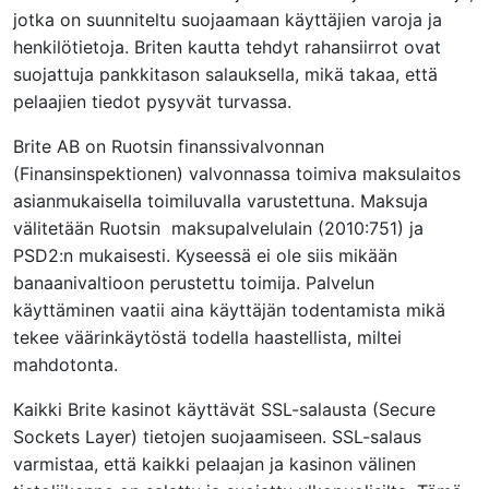
jotka on suunniteltu suojaamaan käyttäjien varoja ja
henkilötietoja. Briten kautta tehdyt rahansiirrot ovat
suojattuja pankkitason salauksella, mikä takaa, että
pelaajien tiedot pysyvät turvassa.
Brite AB on Ruotsin finanssivalvonnan
(Finansinspektionen) valvonnassa toimiva maksulaitos
asianmukaisella toimiluvalla varustettuna. Maksuja
välitetään Ruotsin maksupalvelulain (2010:751) ja
PSD2:n mukaisesti. Kyseessä ei ole siis mikään
banaanivaltioon perustettu toimija. Palvelun
käyttäminen vaatii aina käyttäjän todentamista mikä
tekee väärinkäytöstä todella haastellista, miltei
mahdotonta.
Kaikki Brite kasinot käyttävät SSL-salausta (Secure
Sockets Layer) tietojen suojaamiseen. SSL-salaus
varmistaa, että kaikki pelaajan ja kasinon välinen