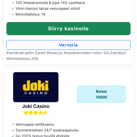
100 ilmaiskierrosta & jopa 15% cashback
Viron lisenssi takaa verovapaat voitot
Minimitalletus: 1€
Siirry kasinolle
Vertaile
Kierrokset peliin Sweet Bonanza. Ilmaiskierrosten voitot: 50x kierrätys.
Minimitalletus 20€.
Bonus
1000€
Joki Casino
Verovapaa nettikasino
Suomenkielinen 24/7 asiakaspalvelu
Iso 200% bonus hyvillä ehdoilla