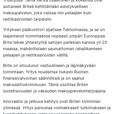
auttaneet Briteä kehittämään edistyksellisen
maksupalvelun, joka vastaa niin pelaajien kuin
nettikasinoiden tarpeisiin.
Yrityksen pääkonttori sijaitsee Tukholmassa, ja se on
laajentanut toimintaansa nopeasti ympäri Eurooppaa.
Brite tekee yhteistyötä satojen pankkien kanssa yli 20
maassa, mahdollistaen saumattoman rahaliikenteen
pelaajien ja nettikasinoiden välillä.
Brite on sitoutunut vastuulliseen ja läpinäkyvään
toimintaan. Yritys noudattaa tiukasti Ruotsin
finanssivalvonnan säännöksiä ja on saanut
maksulaitostoimiluvan. Tämä osoittaa Briten
luotettavuuden ja vakauden maksupalveluntarjoajana.
Innovaatio ja jatkuva kehitys ovat Briten toiminnan
ytimessä. Yritys panostaa voimakkaasti tutkimukseen ja
tuotekehitykseen, jotta se voi tarjota asiakkailleen