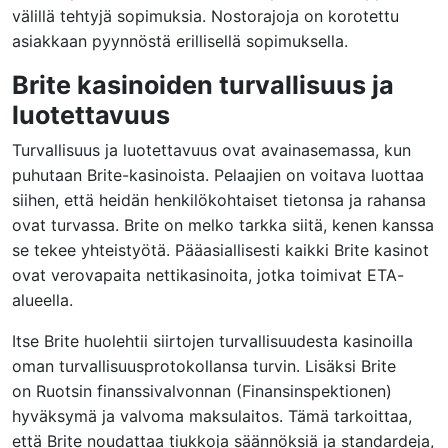
välillä tehtyjä sopimuksia. Nostorajoja on korotettu
asiakkaan pyynnöstä erillisellä sopimuksella.
Brite kasinoiden turvallisuus ja
luotettavuus
Turvallisuus ja luotettavuus ovat avainasemassa, kun
puhutaan Brite-kasinoista. Pelaajien on voitava luottaa
siihen, että heidän henkilökohtaiset tietonsa ja rahansa
ovat turvassa. Brite on melko tarkka siitä, kenen kanssa
se tekee yhteistyötä. Pääasiallisesti kaikki Brite kasinot
ovat verovapaita nettikasinoita, jotka toimivat ETA-
alueella.
Itse Brite huolehtii siirtojen turvallisuudesta kasinoilla
oman turvallisuusprotokollansa turvin. Lisäksi Brite
on Ruotsin finanssivalvonnan (Finansinspektionen)
hyväksymä ja valvoma maksulaitos. Tämä tarkoittaa,
että Brite noudattaa tiukkoja säännöksiä ja standardeja,