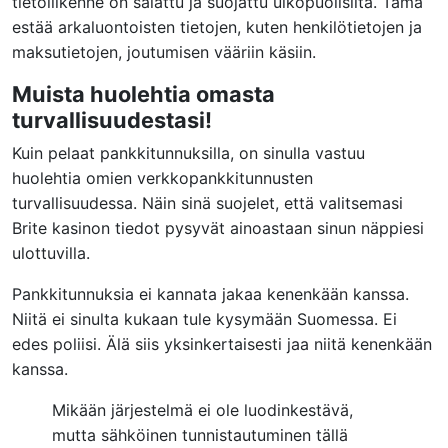
tietoliikenne on salattu ja suojattu ulkopuolisilta. Tämä
estää arkaluontoisten tietojen, kuten henkilötietojen ja
maksutietojen, joutumisen vääriin käsiin.
Muista huolehtia omasta
turvallisuudestasi!
Kuin pelaat pankkitunnuksilla, on sinulla vastuu
huolehtia omien verkkopankkitunnusten
turvallisuudessa. Näin sinä suojelet, että valitsemasi
Brite kasinon tiedot pysyvät ainoastaan sinun näppiesi
ulottuvilla.
Pankkitunnuksia ei kannata jakaa kenenkään kanssa.
Niitä ei sinulta kukaan tule kysymään Suomessa. Ei
edes poliisi. Älä siis yksinkertaisesti jaa niitä kenenkään
kanssa.
Mikään järjestelmä ei ole luodinkestävä,
mutta sähköinen tunnistautuminen tällä