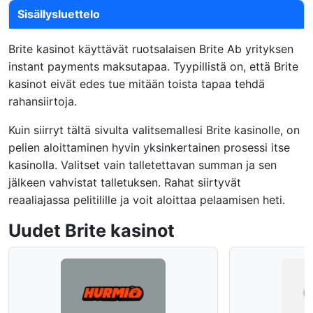
Sisällysluettelo
Brite kasinot käyttävät ruotsalaisen Brite Ab yrityksen
instant payments maksutapaa. Tyypillistä on, että Brite
kasinot eivät edes tue mitään toista tapaa tehdä
rahansiirtoja.
Kuin siirryt tältä sivulta valitsemallesi Brite kasinolle, on
pelien aloittaminen hyvin yksinkertainen prosessi itse
kasinolla. Valitset vain talletettavan summan ja sen
jälkeen vahvistat talletuksen. Rahat siirtyvät
reaaliajassa pelitilille ja voit aloittaa pelaamisen heti.
Uudet Brite kasinot