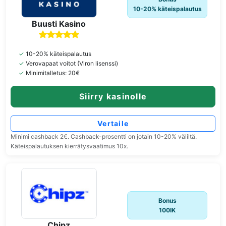
10-20% käteispalautus
Buusti Kasino
10-20% käteispalautus
Verovapaat voitot (Viron lisenssi)
Minimitalletus: 20€
Siirry kasinolle
Vertaile
Minimi cashback 2€. Cashback-prosentti on jotain 10-20% väliltä.
Käteispalautuksen kierrätysvaatimus 10x.
Bonus
100IK
Chipz