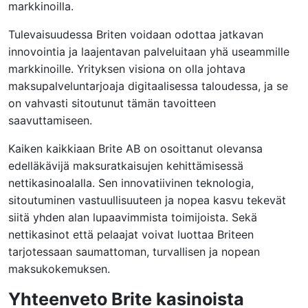
markkinoilla.
Tulevaisuudessa Briten voidaan odottaa jatkavan
innovointia ja laajentavan palveluitaan yhä useammille
markkinoille. Yrityksen visiona on olla johtava
maksupalveluntarjoaja digitaalisessa taloudessa, ja se
on vahvasti sitoutunut tämän tavoitteen
saavuttamiseen.
Kaiken kaikkiaan Brite AB on osoittanut olevansa
edelläkävijä maksuratkaisujen kehittämisessä
nettikasinoalalla. Sen innovatiivinen teknologia,
sitoutuminen vastuullisuuteen ja nopea kasvu tekevät
siitä yhden alan lupaavimmista toimijoista. Sekä
nettikasinot että pelaajat voivat luottaa Briteen
tarjotessaan saumattoman, turvallisen ja nopean
maksukokemuksen.
Yhteenveto Brite kasinoista