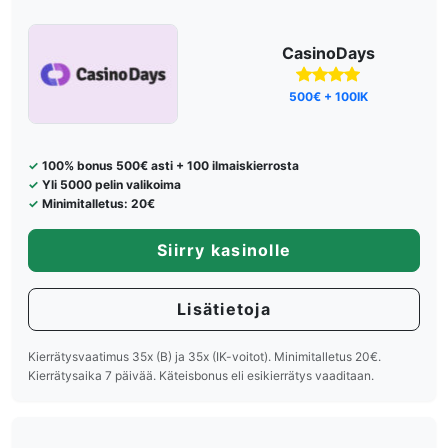
CasinoDays
500€ + 100IK
100% bonus 500€ asti + 100 ilmaiskierrosta
Yli 5000 pelin valikoima
Minimitalletus: 20€
Siirry kasinolle
Lisätietoja
Kierrätysvaatimus 35x (B) ja 35x (IK-voitot). Minimitalletus 20€.
Kierrätysaika 7 päivää. Käteisbonus eli esikierrätys vaaditaan.