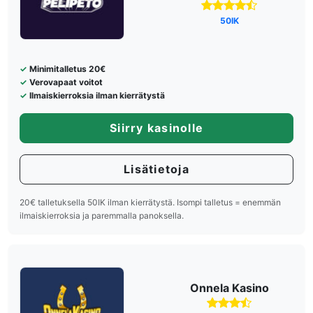
50IK
Minimitalletus 20€
Verovapaat voitot
Ilmaiskierroksia ilman kierrätystä
Siirry kasinolle
Lisätietoja
20€ talletuksella 50IK ilman kierrätystä. Isompi talletus = enemmän
ilmaiskierroksia ja paremmalla panoksella.
Onnela Kasino