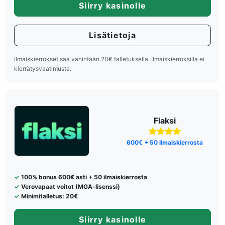
Siirry kasinolle
Lisätietoja
Ilmaiskierrokset saa vähintään 20€ talletuksella. Ilmaiskierroksilla ei
kierrätysvaatimusta.
Flaksi
600€ + 50 ilmaiskierrosta
100% bonus 600€ asti + 50 ilmaiskierrosta
Verovapaat voitot (MGA-lisenssi)
Minimitalletus: 20€
Siirry kasinolle