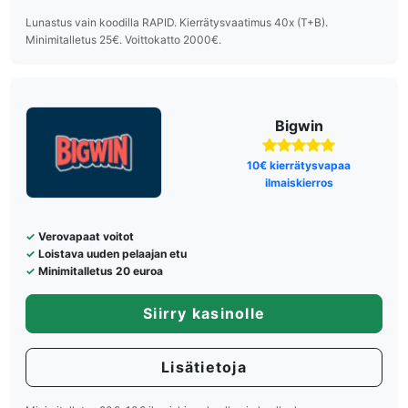
Lunastus vain koodilla RAPID. Kierrätysvaatimus 40x (T+B).
Minimitalletus 25€. Voittokatto 2000€.
Bigwin
10€ kierrätysvapaa
ilmaiskierros
Verovapaat voitot
Loistava uuden pelaajan etu
Minimitalletus 20 euroa
Siirry kasinolle
Lisätietoja