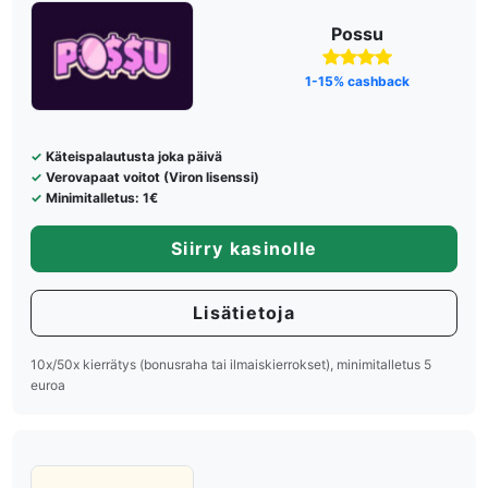
Possu
1-15% cashback
Käteispalautusta joka päivä
Verovapaat voitot (Viron lisenssi)
Minimitalletus: 1€
Siirry kasinolle
Lisätietoja
10x/50x kierrätys (bonusraha tai ilmaiskierrokset), minimitalletus 5
euroa