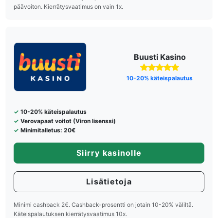
päävoiton. Kierrätysvaatimus on vain 1x.
Buusti Kasino
10-20% käteispalautus
10-20% käteispalautus
Verovapaat voitot (Viron lisenssi)
Minimitalletus: 20€
Siirry kasinolle
Lisätietoja
Minimi cashback 2€. Cashback-prosentti on jotain 10-20% väliltä.
Käteispalautuksen kierrätysvaatimus 10x.