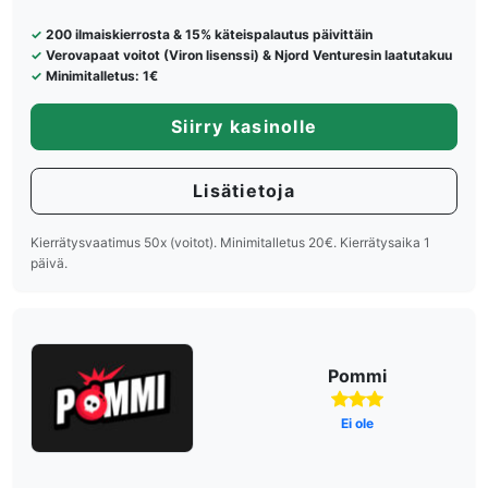
200 ilmaiskierrosta & 15% käteispalautus päivittäin
Verovapaat voitot (Viron lisenssi) & Njord Venturesin laatutakuu
Minimitalletus: 1€
Siirry kasinolle
Lisätietoja
Kierrätysvaatimus 50x (voitot). Minimitalletus 20€. Kierrätysaika 1
päivä.
Pommi
Ei ole