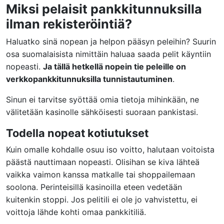
Miksi pelaisit pankkitunnuksilla
ilman rekisteröintiä?
Haluatko sinä nopean ja helpon pääsyn peleihin? Suurin
osa suomalaisista nimittäin haluaa saada pelit käyntiin
nopeasti.
Ja tällä hetkellä nopein tie peleille on
verkkopankkitunnuksilla tunnistautuminen
.
Sinun ei tarvitse syöttää omia tietoja mihinkään, ne
välitetään kasinolle sähköisesti suoraan pankistasi.
Todella nopeat kotiutukset
Kuin omalle kohdalle osuu iso voitto, halutaan voitoista
päästä nauttimaan nopeasti. Olisihan se kiva lähteä
vaikka vaimon kanssa matkalle tai shoppailemaan
soolona. Perinteisillä kasinoilla eteen vedetään
kuitenkin stoppi. Jos pelitili ei ole jo vahvistettu, ei
voittoja lähde kohti omaa pankkitiliä.