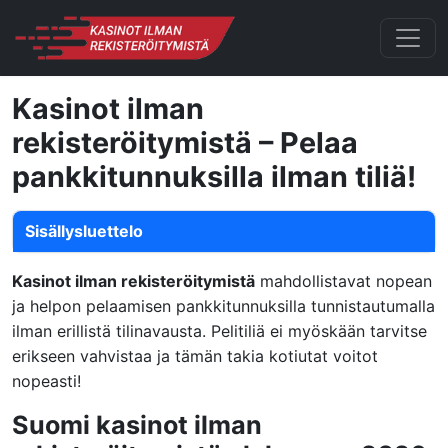
Siirry sisältöön
Kasinot ilman
rekisteröitymistä – Pelaa
pankkitunnuksilla ilman tiliä!
Sisällysluettelo
Kasinot ilman rekisteröitymistä
mahdollistavat nopean
ja helpon pelaamisen pankkitunnuksilla tunnistautumalla
ilman erillistä tilinavausta. Pelitiliä ei myöskään tarvitse
erikseen vahvistaa ja tämän takia kotiutat voitot
nopeasti!
Suomi kasinot ilman