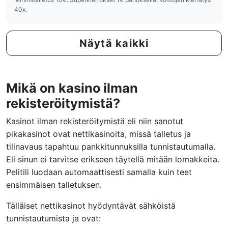
40x.
Näytä kaikki
Mikä on kasino ilman
rekisteröitymistä?
Kasinot ilman rekisteröitymistä eli niin sanotut
pikakasinot ovat nettikasinoita, missä talletus ja
tilinavaus tapahtuu pankkitunnuksilla tunnistautumalla.
Eli sinun ei tarvitse erikseen täytellä mitään lomakkeita.
Pelitili luodaan automaattisesti samalla kuin teet
ensimmäisen talletuksen.
Tälläiset nettikasinot hyödyntävät sähköistä
tunnistautumista ja ovat: