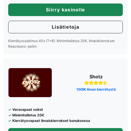
Siirry kasinolle
Lisätietoja
Kierrätysvaatimus 40x (T+B). Minimitalletus 20€. Ilmaiskierrokset
Reactoonz-peliin.
Shotz
100IK ilman kierrätystä
Verovapaat voitot
Minimitalletus 20€
Kierrätysvapaat ilmaiskierrokset bonuksessa