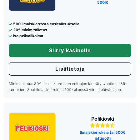
500IK
500 ilmaiskierrosta ensitalletuksella
20€ minimitalletus
Iso pelivalikoima
Siirry kasinolle
Lisätietoja
Minimitalletus 30€. Ilmaiskierrosten voittojen kierrätysvaatimus 35-
kertainen. Saat ilmaiskierrokset 100kpl erissä viiden päivän ajan.
Pelikioski
Ilmaiskierroksia tai 500€
jättipotti