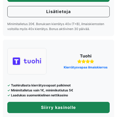
Lisätietoja
Minimitalletus 20€. Bonuksen kierrätys 40x (T+B), ilmaiskierrosten
voitoilla myös 40x kierrätys. Bonus aktiivinen 30 päivää.
Tuohi
Kierrätysvapaa ilmaiskierros
Tuohirullasta kierrätysvapaat palkinnot
Minimitalletus vain 1€, minimikotiutus 5€
Laadukas suomenkielinen nettikasino
Siirry kasinolle