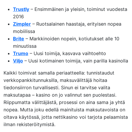
Trustly
– Ensimmäinen ja yleisin, toiminut vuodesta
2016
Zimpler
– Ruotsalainen haastaja, erityisen nopea
mobiilissa
Brite
– Markkinoiden nopein, kotiutukset alle 10
minuutissa
Trumo
– Uusi toimija, kasvava vaihtoehto
Viljo
– Uusi kotimainen toimija, vain parilla kasinolla
Kaikki toimivat samalla periaatteella: tunnistaudut
verkkopankkitunnuksilla, maksuvälittäjä hoitaa
tiedonsiirron turvallisesti. Sinun ei tarvitse valita
maksutapaa – kasino on jo valinnut sen puolestasi.
Riippumatta välittäjästä, prosessi on aina sama ja yhtä
nopea. Mutta joku edellä mainituista maksutavoista on
oltava käytössä, jotta nettikasino voi tarjota pelaamista
ilman rekisteröitymistä.